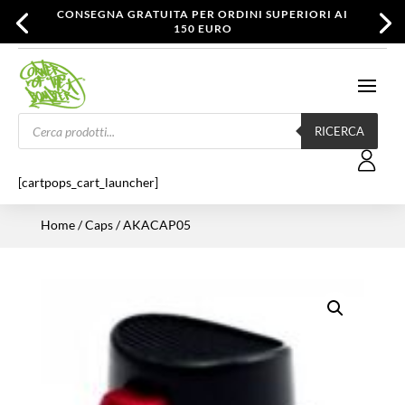
CONSEGNA GRATUITA PER ORDINI SUPERIORI AI
150 EURO
Products
search
RICERCA
[cartpops_cart_launcher]
Home
/
Caps
/ AKACAP05