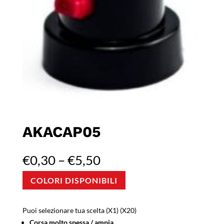
AKACAP05
€
0,30
–
€
5,50
COLORI DISPONIBILI
Puoi selezionare tua scelta (X1) (X20)
Corsa molto spessa / ampia