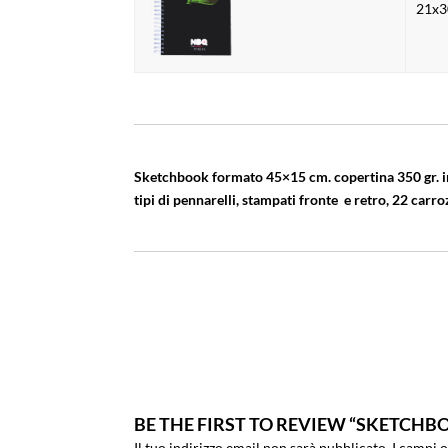
21x3
Sketchbook formato 45×15 cm. copertina
350 gr. i
tipi di pennarelli, stampati fronte e retro, 22 carro
BE THE FIRST TO REVIEW “SKETCHB
Il tuo indirizzo email non sarà pubblicato.
I campi 