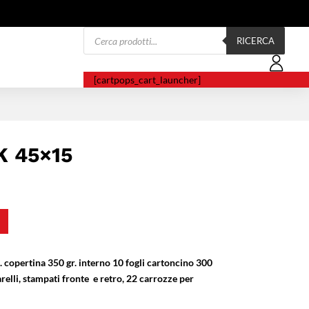
Products
search
RICERCA
[cartpops_cart_launcher]
 45×15
 copertina
350 gr. interno 10 fogli cartoncino 300
nnarelli, stampati fronte e retro, 22 carrozze per