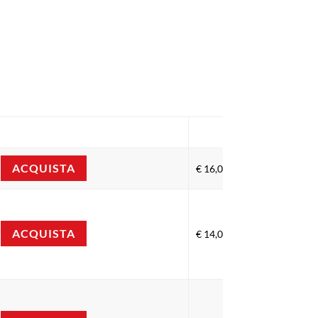
SubTotal
ACQUISTA
€
16,00
ACQUISTA
€
14,00