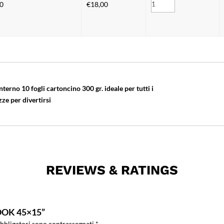
0
€
18,00
nterno 10 fogli cartoncino 300 gr. ideale per tutti i
zze per divertirsi
REVIEWS & RATINGS
OOK 45×15”
obbligatori sono contrassegnati
*