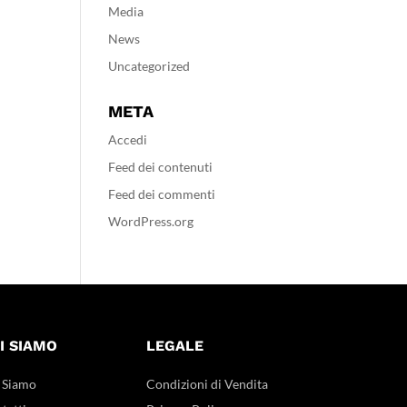
Media
News
Uncategorized
META
Accedi
Feed dei contenuti
Feed dei commenti
WordPress.org
I SIAMO
LEGALE
 Siamo
Condizioni di Vendita