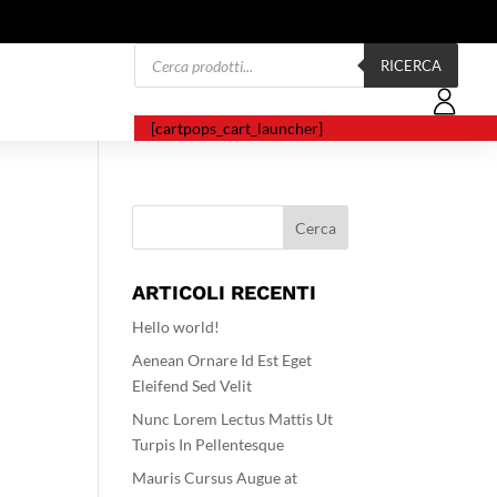
Products
search
RICERCA
[cartpops_cart_launcher]
ARTICOLI RECENTI
Hello world!
Aenean Ornare Id Est Eget
Eleifend Sed Velit
Nunc Lorem Lectus Mattis Ut
Turpis In Pellentesque
Mauris Cursus Augue at