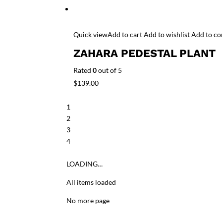
Quick view
Add to cart
Add to wishlist
Add to c
ZAHARA PEDESTAL PLANT
Rated
0
out of 5
$139.00
1
2
3
4
LOADING…
All items loaded
No more page