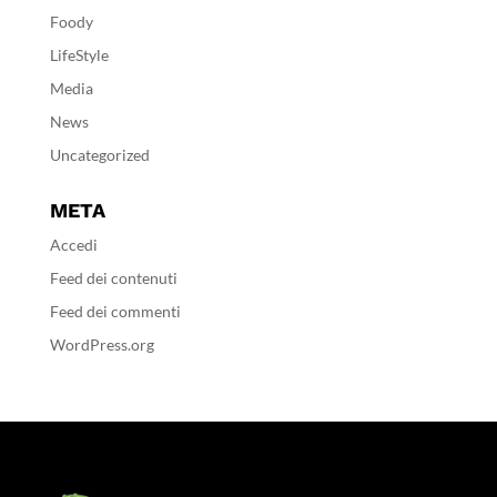
Foody
LifeStyle
Media
News
Uncategorized
META
Accedi
Feed dei contenuti
Feed dei commenti
WordPress.org